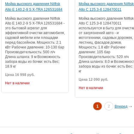
Мойка высокого давления Nilfisk
Мойка высокого давления Nilfisk
Alto E 140.2-9 S X-TRA 126531684
Alto C 125.3-8 128470011
Мойка высокого давления Nilfisk
Мойка высокого давления Nilfisk
Alto E 140.2-9 S X-TRA 126531684 -
Alto C 125.3-8 128470011
это бытовой агрегат для
используется в быту для очистк
эффективной очистки автомобиля,
от загрязнений авто - и
садовой мебели или площадки
мототехники, садовых дорожек,
перед бассейном. Мощность: 2.1
лестниц, фасадов домов.
кВт Рабочее давление: 10-130 бар
Мощность: 1.8 кВт Рабочее
Производительность: 500 л/ч
давление: 105 бар
Длина шланга: 9 м Возможность
Производительность: 520 л/ч
забора воды из бочки: есть Вес:
Длина шланга: 8.0 м Возможнос
18.9 кг
забора воды из бочки: есть Вес:
кг
Цена 16 998 руб.
Цена 12 090 руб.
Нет в наличии
Нет в наличии
1
2
Вперед