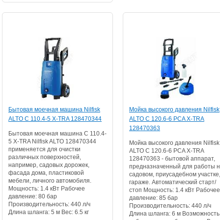
Бытовая моечная машина Nilfisk
Мойка высокого давления Nilfisk
ALTO C 110.4-5 X-TRA 128470344
ALTO C 120.6-6 PCA X-TRA
128470363
Бытовая моечная машина C 110.4-
5 X-TRA Nilfisk ALTO 128470344
Мойка высокого давления Nilfisk
применяется для очистки
ALTO C 120.6-6 PCA X-TRA
различных поверхностей,
128470363 - бытовой аппарат,
например, садовых дорожек,
предназначенный для работы 
фасада дома, пластиковой
садовом, приусадебном участке,
мебели, личного автомобиля.
гараже. Автоматический старт/
Мощность: 1.4 кВт Рабочее
стоп Мощность: 1.4 кВт Рабочее
давление: 80 бар
давление: 85 бар
Производительность: 440 л/ч
Производительность: 440 л/ч
Длина шланга: 5 м Вес: 6.5 кг
Длина шланга: 6 м Возможность