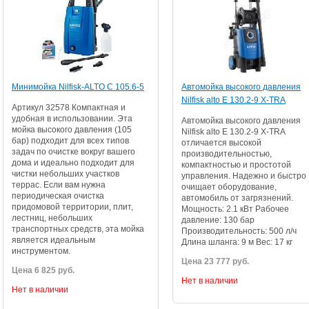
Минимойка Nilfisk-ALTO C 105.6-5
Автомойка высокого давления
Nilfisk alto E 130.2-9 X-TRA
Артикул 32578 Компактная и
удобная в использовании. Эта
Автомойка высокого давления
мойка высокого давления (105
Nilfisk alto E 130.2-9 X-TRA
бар) подходит для всех типов
отличается высокой
задач по очистке вокруг вашего
производительностью,
дома и идеально подходит для
компактностью и простотой
чистки небольших участков
управления. Надежно и быстро
террас. Если вам нужна
очищает оборудование,
периодическая очистка
автомобиль от загрязнений.
придомовой территории, плит,
Мощность: 2.1 кВт Рабочее
лестниц, небольших
давление: 130 бар
транспортных средств, эта мойка
Производительность: 500 л/ч
является идеальным
Длина шланга: 9 м Вес: 17 кг
инструментом.
Цена 23 777 руб.
Цена 6 825 руб.
Нет в наличии
Нет в наличии