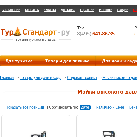
О компании
Контакты
Оплата
Доставка
Гарантии
Новости
Скидки
О
Тел:
Р
8(495)
641-86-35
с
Для туризма
Товары для пикника
Для дачи и сад
Главная
Товары для дачи и сада
Садовая техника
Мойки высокого да
Мойки высокого дав
Показать все позиции
|
Сортировать по:
дате
|
наличию и цене
цен