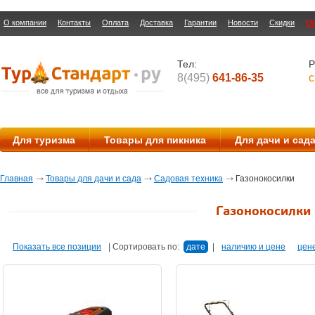
О компании
Контакты
Оплата
Доставка
Гарантии
Новости
Скидки
О
Тел:
Р
8(495)
641-86-35
с
Для туризма
Товары для пикника
Для дачи и сад
Главная
Товары для дачи и сада
Садовая техника
Газонокосилки
Газонокосилки
Показать все позиции
|
Сортировать по:
дате
|
наличию и цене
цен