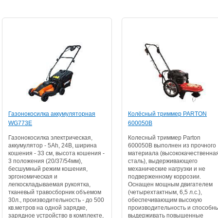
Газонокосилка аккумуляторная
Колёсный триммер PARTON
WG773E
600050B
Газонокосилка электрическая,
Колесный триммер Parton
аккумулятор - 5Ah, 24В, ширина
600050B выполнен из прочного
кошения - 33 см, высота кошения -
материала (высококачественна
3 положения (20/37/54мм),
сталь), выдерживающего
бесшумный режим кошения,
механические нагрузки и не
эргономическая и
подверженному коррозии.
легкоскладываемая рукоятка,
Оснащен мощным двигателем
тканевый травосборник объемом
(четырехтактным, 6,5 л.с.),
30л., производительность - до 500
обеспечивающим высокую
кв.метров на одной зарядке,
производительность и способн
зарядное устройство в комплекте,
выдерживать повышенные