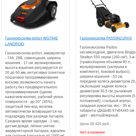
Газонокосилка-робот WG794E
Газонокосилка PA550N21RH3
LANDROID
Газонокосилка Parton
несамоходная, двигатель Briggs
Газонокосилка-робот, аккумулятор
Stratton 550 серии (160 см³), 3-в-
- 7Ah, 28В, самоходная, ширина
(травосборник объемом 90 л.,
кошения - 17 см. мульчирование,
мульчирование (заглушка в
высота кошения регулируется от
комплекте), боковой выброс),
20 до 60 мм, интуитивно понятное
ширина кошения - 53 см,
пошаговое программирование
передние колёса диаметром 20
косилки, возможность начать
см,большие задние колеса
работу без предварительного
диаметром 30,5 см, рычажная
программирования (одним
регулировка высоты кошения (5
нажатием кнопки), рабочий уклон
положений), стальной корпус,
поверхности - до 20° (35%),
складная рукоятка, вес - 35 кг,
защитный пин-код, косилка
габариты (ДхШхВ) 97х64х45 см,
автоматически возвращается на
цвет - жёлтый/черный.
подзарядку при разряде батареи.
Среднее время зарядки - 1 час,
Цена 28 420 руб.
датчик дождя, лёгкое снятие
аккумуляторной батареи, идеален
Нет в наличии
для газонов площадью до 1000 м²,