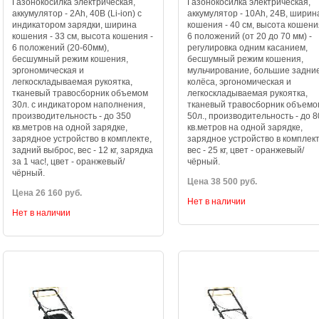
Газонокосилка электрическая,
Газонокосилка электрическая,
аккумулятор - 2Ah, 40В (Li-ion) с
аккумулятор - 10Ah, 24В, ширин
индикатором зарядки, ширина
кошения - 40 см, высота кошени
кошения - 33 см, высота кошения -
6 положений (от 20 до 70 мм) -
6 положений (20-60мм),
регулировка одним касанием,
бесшумный режим кошения,
бесшумный режим кошения,
эргономическая и
мульчирование, большие задни
легкоскладываемая рукоятка,
колёса, эргономическая и
тканевый травосборник объемом
легкоскладываемая рукоятка,
30л. с индикатором наполнения,
тканевый травосборник объемо
производительность - до 350
50л., производительность - до 
кв.метров на одной зарядке,
кв.метров на одной зарядке,
зарядное устройство в комплекте,
зарядное устройство в комплект
задний выброс, вес - 12 кг, зарядка
вес - 25 кг, цвет - оранжевый/
за 1 час!, цвет - оранжевый/
чёрный.
чёрный.
Цена 38 500 руб.
Цена 26 160 руб.
Нет в наличии
Нет в наличии