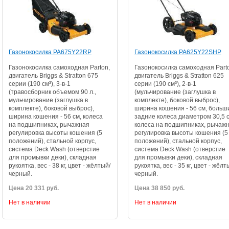
Газонокосилка PA675Y22RP
Газонокосилка PA625Y22SHP
Газонокосилка самоходная Parton,
Газонокосилка самоходная Part
двигатель Briggs & Stratton 675
двигатель Briggs & Stratton 625
серии (190 см³), 3-в-1
серии (190 см³), 2-в-1
(травосборник объемом 90 л.,
(мульчирование (заглушка в
мульчирование (заглушка в
комплекте), боковой выброс),
комплекте), боковой выброс),
ширина кошения - 56 см, больш
ширина кошения - 56 см, колеса
задние колеса диаметром 30,5 с
на подшипниках, рычажная
колеса на подшипниках, рычаж
регулировка высоты кошения (5
регулировка высоты кошения (5
положений), стальной корпус,
положений), стальной корпус,
система Deck Wash (отверстие
система Deck Wash (отверстие
для промывки деки), складная
для промывки деки), складная
рукоятка, вес - 38 кг, цвет - жёлтый/
рукоятка, вес - 35 кг, цвет - жёлт
черный.
черный.
Цена 20 331 руб.
Цена 38 850 руб.
Нет в наличии
Нет в наличии