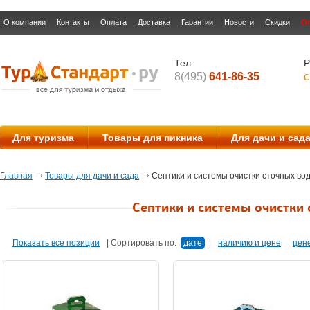
О компании
Контакты
Оплата
Доставка
Гарантии
Новости
Скидки
О
Тел:
Р
8(495)
641-86-35
с
Для туризма
Товары для пикника
Для дачи и сад
Главная
Товары для дачи и сада
Септики и системы очистки сточных во
Септики и системы очистки
Показать все позиции
|
Сортировать по:
дате
|
наличию и цене
цен