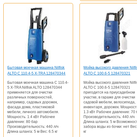
Бытовая моечная машина Nilfisk
Мойка высокого давления Nilfi
ALTO C 110.4-5 X-TRA 128470344
ALTO C 100.6-5 128470321
Бытовая моечная машина C 110.4-
Мойка высокого давления Nilfi
5 X-TRA Nilfisk ALTO 128470344
ALTO C 100.6-5 128470321
применяется для очистки
пригодится на приусадебном
различных поверхностей,
участке, в гараже для очистки
например, садовых дорожек,
садовой мебели, велосипеда,
фасада дома, пластиковой
инвентаря, дорожек. Мощност
мебели, личного автомобиля.
1.3 кВт Рабочее давление: 70
Мощность: 1.4 кВт Рабочее
Производительность: 440 л/ч
давление: 80 бар
Длина шланга: 5 м Возможнос
Производительность: 440 л/ч
забора воды из бочки: нет Вес:
Длина шланга: 5 м Вес: 6.5 кг
кг