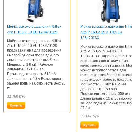
Мойка высокого давления Nilfisk
Мойка высокого давления Nilfi
Alto P 150.2-10 EU 128470129
Alto P 160.2-15 X-TRA EU
128470133
Мойка высокого давления Nilfisk
Alto P 150.2-10 EU 128470129
Мойка высокого давления Nilfi
предназначена для проведения
Alto P 160.2-15 X-TRA EU
быстрой уборки двора дачного
128470133 - агрегат для быто
дома или очистки автомобиля.
использования и получения
Мощность: 2.9 кВт Рабочее
качественного результата. Мо
давление: 10-150 бар
может использоваться для
Производительность: 610 л/ч
очистки автомобиля, велосипе
Длина шланга: 10 м Возможность
пластиковой мебели, бассейн
забора воды из бочки: есть Вес: 26
Мощность: 3.3 кВт Рабочее
кг
давление: 10-160 бар
Производительность: 650 л/ч
32 760
руб
Длина шланга: 15 м Возможно
забора воды из бочки: есть Ве
27.2 кг
39 147
руб