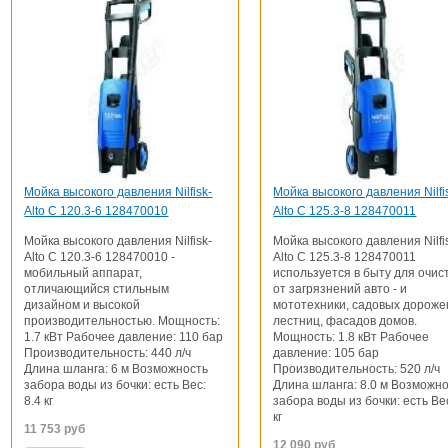
Мойка высокого давления Nilfisk-
Мойка высокого давления Nilfi
Alto C 120.3-6 128470010
Alto C 125.3-8 128470011
Мойка высокого давления Nilfisk-
Мойка высокого давления Nilfi
Alto C 120.3-6 128470010 -
Alto C 125.3-8 128470011
мобильный аппарат,
используется в быту для очис
отличающийся стильным
от загрязнений авто - и
дизайном и высокой
мототехники, садовых дороже
производительностью. Мощность:
лестниц, фасадов домов.
1.7 кВт Рабочее давление: 110 бар
Мощность: 1.8 кВт Рабочее
Производительность: 440 л/ч
давление: 105 бар
Длина шланга: 6 м Возможность
Производительность: 520 л/ч
забора воды из бочки: есть Вес:
Длина шланга: 8.0 м Возможн
8.4 кг
забора воды из бочки: есть Ве
кг
11 753
руб
12 090
руб