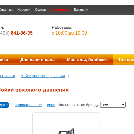
Гарантии
Новости
Скидки
Оптовикам
Вакансии
л:
Работаем:
(495)
641-86-35
с 10:00 до 19:00
ника
Для дачи и сада
Мангалы, барбекю
Топ пр
 техника
Мойки высокого давления
ойки высокого давления
дате
|
наличию и цене
цене
Фильтровать по бренду: