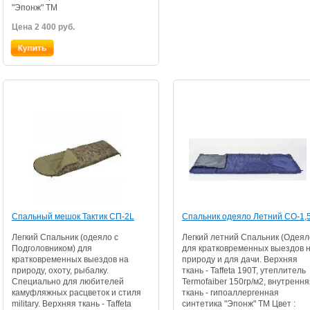
"Эпонж" TM
Цена 2 400 руб.
Спальный мешок Тактик СП-2L
Спальник одеяло Летний СО-1,
Легкий Спальник (одеяло с
Легкий летний Спальник (Одеял
Подголовником) для
для кратковременных выездов 
кратковременных выездов на
природу и для дачи. Верхняя
природу, охоту, рыбалку.
ткань - Taffeta 190T, утеплитель
Специально для любителей
Termofaiber 150гр/м2, внутренн
камуфляжных расцветок и стиля
ткань - гипоаллергенная
military. Верхняя ткань - Taffeta
синтетика "Эпонж" TM Цвет :