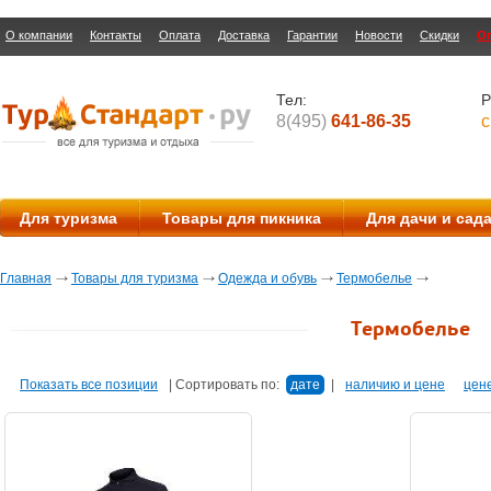
О компании
Контакты
Оплата
Доставка
Гарантии
Новости
Скидки
О
Тел:
Р
8(495)
641-86-35
с
Для туризма
Товары для пикника
Для дачи и сад
Главная
Товары для туризма
Одежда и обувь
Термобелье
Термобелье
Показать все позиции
|
Сортировать по:
дате
|
наличию и цене
цен