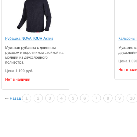
Рубашка NOVA TOUR Актив
Кальсоны
Мужская рубашка с длинным
Мужские к
рукавом и воротником стойкой на
двухслойн
молнии из двухслойного
Цена 1 090
полиэстра
Нет в нал
Цена 1 190 руб.
Нет в наличии
1
2
3
4
5
6
7
8
9
10
Назад