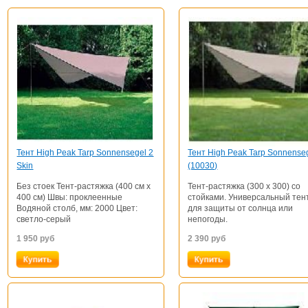
Тент High Peak Tarp Sonnensegel 2
Тент High Peak Tarp Sonnense
Skin
(10030)
Без стоек Тент-растяжка (400 см х
Тент-растяжка (300 х 300) со
400 см) Швы: проклеенные
стойками. Универсальный тен
Водяной столб, мм: 2000 Цвет:
для защиты от солнца или
светло-серый
непогоды.
1 950
руб
2 390
руб