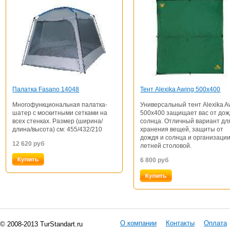
Палатка Fasano 14048
Тент Alexika Awing 500x400
Многофункциональная палатка-
Универсальный тент Alexika A
шатер с москитными сетками на
500x400 защищает вас от дож
всех стенках. Размер (ширина/
солнца. Отличный вариант дл
длина/высота) см: 455/432/210
хранения вещей, защиты от
дождя и солнца и организаци
12 620
руб
летней столовой.
6 800
руб
О компании
Контакты
Оплата
© 2008-2013 TurStandart.ru