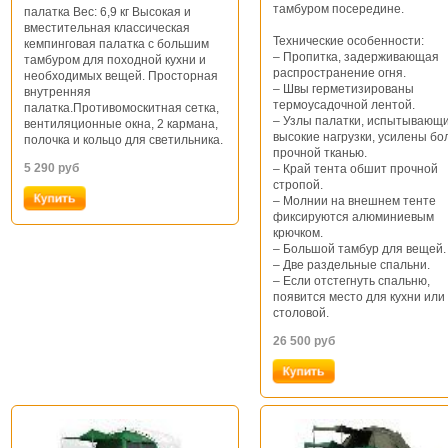
тамбуром посередине.
палатка Вес: 6,9 кг Высокая и
вместительная классическая
Технические особенности:
кемпинговая палатка с большим
– Пропитка, задерживающая
тамбуром для походной кухни и
распространение огня.
необходимых вещей. Просторная
– Швы герметизированы
внутренняя
термоусадочной лентой.
палатка.Противомоскитная сетка,
– Узлы палатки, испытывающ
вентиляционные окна, 2 кармана,
высокие нагрузки, усилены бо
полочка и кольцо для светильника.
прочной тканью.
5 290
руб
– Край тента обшит прочной
стропой.
– Молнии на внешнем тенте
фиксируются алюминиевым
крючком.
– Большой тамбур для вещей.
– Две раздельные спальни.
– Если отстегнуть спальню,
появится место для кухни или
столовой.
26 500
руб