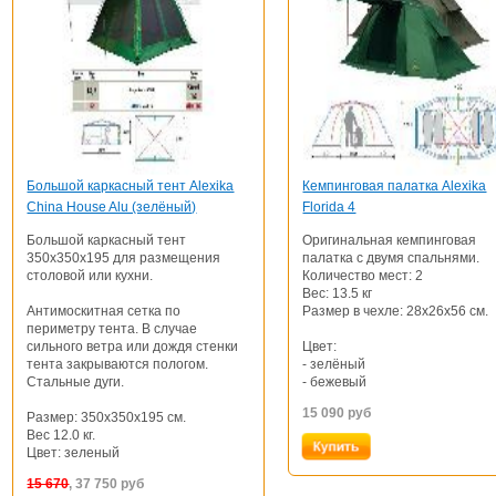
Большой каркасный тент Alexika
Кемпинговая палатка Alexika
China House Alu (зелёный)
Florida 4
Большой каркасный тент
Оригинальная кемпинговая
350х350х195 для размещения
палатка с двумя спальнями.
столовой или кухни.
Количество мест: 2
Вес: 13.5 кг
Антимоскитная сетка по
Размер в чехле: 28х26х56 см.
периметру тента. В случае
сильного ветра или дождя стенки
Цвет:
тента закрываются пологом.
- зелёный
Стальные дуги.
- бежевый
15 090
руб
Размер: 350х350х195 см.
Вес 12.0 кг.
Цвет: зеленый
15 670
, 37 750
руб