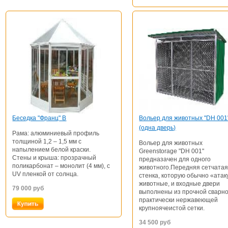
Беседка "Франц" В
Вольер для животных "DH 001
(одна дверь)
Рама: алюминиевый профиль
толщиной 1,2 – 1,5 мм с
Вольер для животных
напылением белой краски.
Greenstorage "DH 001"
Стены и крыша: прозрачный
предназачен для одного
поликарбонат – монолит (4 мм), с
животного.Передняя сетчата
UV пленкой от солнца.
стенка, которую обычно «ата
животные, и входные двери
79 000
руб
выполнены из прочной сварн
практически нержавеющей
крупноячеистой сетки.
34 500
руб