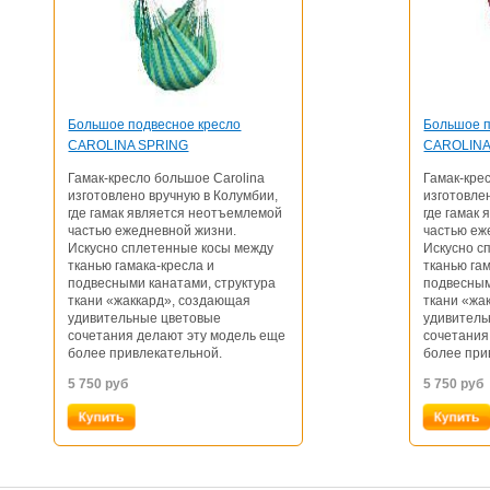
Большое подвесное кресло
Большое п
CAROLINA SPRING
CAROLIN
Гамак-кресло большое Carolina
Гамак-кре
изготовлено вручную в Колумбии,
изготовле
где гамак является неотъемлемой
где гамак
частью ежедневной жизни.
частью еж
Искусно сплетенные косы между
Искусно с
тканью гамака-кресла и
тканью га
подвесными канатами, структура
подвесным
ткани «жаккард», создающая
ткани «жа
удивительные цветовые
удивитель
сочетания делают эту модель еще
сочетания
более привлекательной.
более при
5 750
руб
5 750
руб