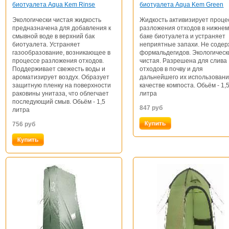
биотуалета Aqua Kem Rinse
биотуалета Aqua Kem Green
Экологически чистая жидкость
Жидкость активизирует проце
предназначена для добавления к
разложения отходов в нижне
смывной воде в верхний бак
баке биотуалета и устраняет
биотуалета. Устраняет
неприятные запахи. Не соде
газообразование, возникающее в
формальдегидов. Экологическ
процессе разложения отходов.
чистая. Разрешена для слива
Поддерживает свежесть воды и
отходов в почву и для
ароматизирует воздух. Образует
дальнейшего их использовани
защитную пленку на поверхности
качестве компоста. Обьём - 1,
раковины унитаза, что облегчает
литра
последующий смыв. Обьём - 1,5
847
руб
литра
756
руб