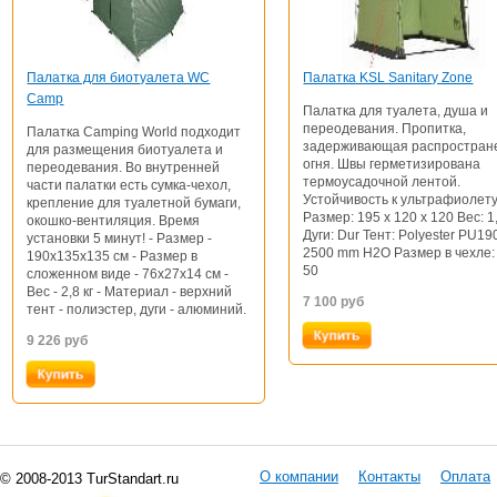
Палатка для биотуалета WC
Палатка KSL Sanitary Zone
Camp
Палатка для туалета, душа и
переодевания. Пропитка,
Палатка Camping World подходит
задерживающая распростран
для размещения биотуалета и
огня. Швы герметизирована
переодевания. Во внутренней
термоусадочной лентой.
части палатки есть сумка-чехол,
Устойчивость к ультрафиолету
крепление для туалетной бумаги,
Размер: 195 х 120 х 120 Вес: 1,
окошко-вентиляция. Время
Дуги: Dur Тент: Polyester PU19
установки 5 минут! - Размер -
2500 mm H2O Размер в чехле: 
190х135х135 см - Размер в
50
сложенном виде - 76х27х14 см -
Вес - 2,8 кг - Материал - верхний
7 100
руб
тент - полиэстер, дуги - алюминий.
9 226
руб
О компании
Контакты
Оплата
© 2008-2013 TurStandart.ru