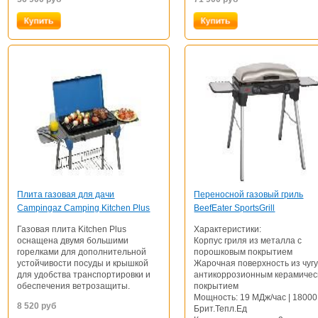
Плита газовая для дачи
Переносной газовый гриль
Campingaz Camping Kitchen Plus
BeefEater SportsGrill
Газовая плита Kitchen Plus
Характеристики:
оснащена двумя большими
Корпус гриля из металла с
горелками для дополнительной
порошковым покрытием
устойчивости посуды и крышкой
Жарочная поверхность из чугу
для удобства транспортировки и
антикоррозионным керамичес
обеспечения ветрозащиты.
покрытием
Мощность: 19 МДж/час | 18000
8 520
руб
Брит.Тепл.Ед