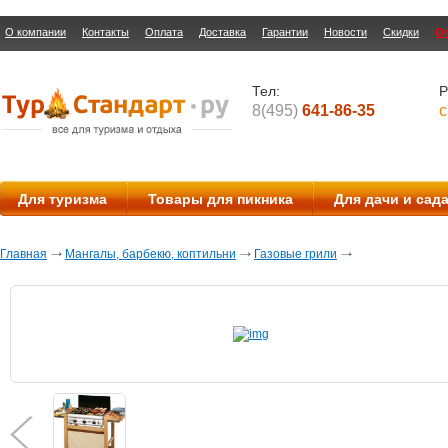
О компании
Контакты
Оплата
Доставка
Гарантии
Новости
Скидки
О
Тел:
Р
8(495)
641-86-35
с
Для туризма
Товары для пикника
Для дачи и сад
Главная
Мангалы, барбекю, коптильни
Газовые грили