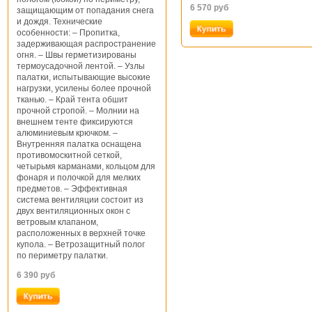
6 570
руб
защищающим от попадания снега
и дождя. Технические
особенности: – Пропитка,
задерживающая распространение
огня. – Швы герметизированы
термоусадочной лентой. – Узлы
палатки, испытывающие высокие
нагрузки, усилены более прочной
тканью. – Край тента обшит
прочной стропой. – Молнии на
внешнем тенте фиксируются
алюминиевым крючком. –
Внутренняя палатка оснащена
противомоскитной сеткой,
четырьмя карманами, кольцом для
фонаря и полочкой для мелких
предметов. – Эффективная
система вентиляции состоит из
двух вентиляционных окон с
ветровым клапаном,
расположенных в верхней точке
купола. – Ветрозащитный полог
по периметру палатки.
6 390
руб