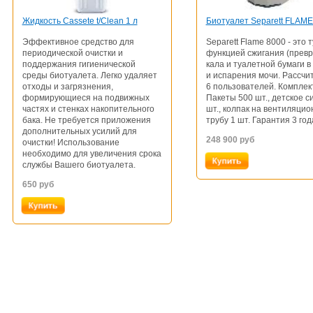
Жидкость Cassete t/Clean 1 л
Биотуалет Separett FLAME
Эффективное средство для
Separett Flame 8000 - это 
периодической очистки и
функцией сжигания (прев
поддержания гигиенической
кала и туалетной бумаги в
среды биотуалета. Легко удаляет
и испарения мочи. Рассчит
отходы и загрязнения,
6 пользователей. Комплек
формирующиеся на подвижных
Пакеты 500 шт., детское с
частях и стенках накопительного
шт., колпак на вентиляци
бака. Не требуется приложения
трубу 1 шт. Гарантия 3 год
дополнительных усилий для
248 900
руб
очистки! Использование
необходимо для увеличения срока
службы Вашего биотуалета.
650
руб