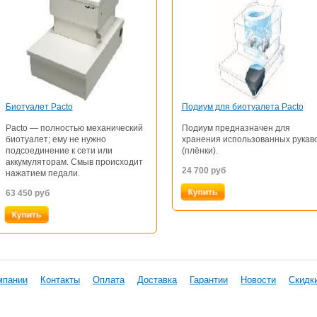
Биотуалет Pacto
Подиум для биотуалета Pacto
Pacto — полностью механический
Подиум предназначен для
биотуалет; ему не нужно
хранения использованных рукав
подсоединение к сети или
(плёнки).
аккумуляторам. Смыв происходит
24 700
руб
нажатием педали.
63 450
руб
мпании
Контакты
Оплата
Доставка
Гарантии
Новости
Скидк