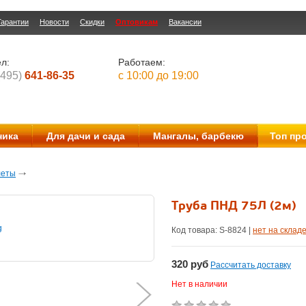
Гарантии
Новости
Скидки
Оптовикам
Вакансии
л:
Работаем:
(495)
641-86-35
с 10:00 до 19:00
ника
Для дачи и сада
Мангалы, барбекю
Топ пр
леты
Труба ПНД 75Л (2м)
Код товара: S-
8824
|
нет на склад
320
руб
Рассчитать доставку
Нет в наличии