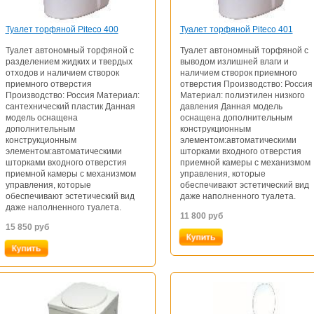
Туалет торфяной Piteco 400
Туалет торфяной Piteco 401
Туалет автономный торфяной с
Туалет автономный торфяной с
разделением жидких и твердых
выводом излишней влаги и
отходов и наличием створок
наличием створок приемного
приемного отверстия
отверстия Производство: Россия
Производство: Россия Материал:
Материал: полиэтилен низкого
сантехнический пластик Данная
давления Данная модель
модель оснащена
оснащена дополнительным
дополнительным
конструкционным
конструкционным
элементом:автоматическими
элементом:автоматическими
шторками входного отверстия
шторками входного отверстия
приемной камеры с механизмом
приемной камеры с механизмом
управления, которые
управления, которые
обеспечивают эстетический вид
обеспечивают эстетический вид
даже наполненного туалета.
даже наполненного туалета.
11 800
руб
15 850
руб