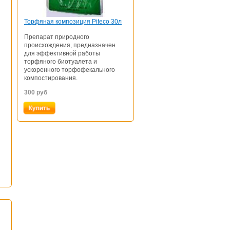
Торфяная композиция Piteco 30л
Препарат природного
происхождения, предназначен
для эффективной работы
торфяного биотуалета и
ускоренного торфофекального
компостирования.
300
руб