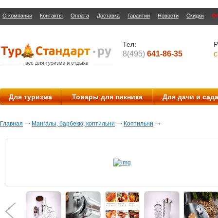
О компании
Контакты
Оплата
Доставка
Гарантии
Новости
Скидки
О
Тел:
Р
8(495)
641-86-35
с
Для туризма
Товары для пикника
Для дачи и сад
Главная
Мангалы, барбекю, коптильни
Коптильни